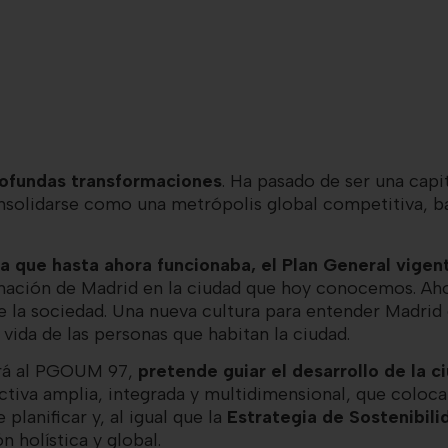
ofundas transformaciones
. Ha pasado de ser una cap
onsolidarse como una metrópolis global competitiva, ba
a que hasta ahora funcionaba, el Plan General vig
rmación de Madrid en la ciudad que hoy conocemos. Ah
de la sociedad. Una nueva cultura para entender Madr
vida de las personas que habitan la ciudad.
irá al PGOUM 97,
pretende guiar el desarrollo de la 
tiva amplia, integrada y multidimensional, que coloca 
lanificar y, al igual que la
Estrategia de Sostenibil
n holística y global.