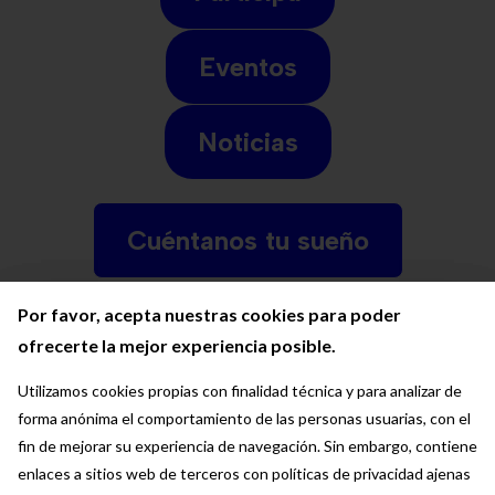
Eventos
Noticias
Cuéntanos tu sueño
Por favor, acepta nuestras cookies para poder
Por favor, acepta nuestras cookies para poder
Por favor, acepta nuestras cookies para poder
ofrecerte la mejor experiencia posible.
ofrecerte la mejor experiencia posible.
ofrecerte la mejor experiencia posible.
Utilizamos cookies propias con finalidad técnica y para analizar de
Utilizamos cookies propias con finalidad técnica y para analizar de
Utilizamos cookies propias con finalidad técnica y para analizar de
forma anónima el comportamiento de las personas usuarias, con el
forma anónima el comportamiento de las personas usuarias, con el
forma anónima el comportamiento de las personas usuarias, con el
fin de mejorar su experiencia de navegación. Sin embargo, contiene
fin de mejorar su experiencia de navegación. Sin embargo, contiene
fin de mejorar su experiencia de navegación. Sin embargo, contiene
Contacto
enlaces a sitios web de terceros con políticas de privacidad ajenas
enlaces a sitios web de terceros con políticas de privacidad ajenas
enlaces a sitios web de terceros con políticas de privacidad ajenas
Preguntas