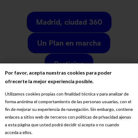
Madrid, ciudad 360
Un Plan en marcha
Participa
Por favor, acepta nuestras cookies para poder
Por favor, acepta nuestras cookies para poder
Por favor, acepta nuestras cookies para poder
ofrecerte la mejor experiencia posible.
ofrecerte la mejor experiencia posible.
ofrecerte la mejor experiencia posible.
Eventos
Utilizamos cookies propias con finalidad técnica y para analizar de
Utilizamos cookies propias con finalidad técnica y para analizar de
Utilizamos cookies propias con finalidad técnica y para analizar de
forma anónima el comportamiento de las personas usuarias, con el
forma anónima el comportamiento de las personas usuarias, con el
forma anónima el comportamiento de las personas usuarias, con el
Noticias
fin de mejorar su experiencia de navegación. Sin embargo, contiene
fin de mejorar su experiencia de navegación. Sin embargo, contiene
fin de mejorar su experiencia de navegación. Sin embargo, contiene
enlaces a sitios web de terceros con políticas de privacidad ajenas
enlaces a sitios web de terceros con políticas de privacidad ajenas
enlaces a sitios web de terceros con políticas de privacidad ajenas
a esta página que usted podrá decidir si acepta o no cuando
a esta página que usted podrá decidir si acepta o no cuando
a esta página que usted podrá decidir si acepta o no cuando
Cuéntanos tu sueño
acceda a ellos.
acceda a ellos.
acceda a ellos.