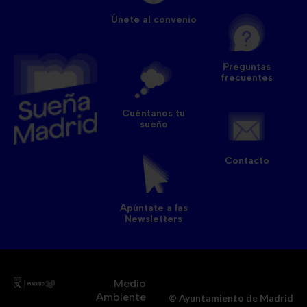
Únete al convenio
Preguntas
frecuentes
Cuéntanos tu
sueño
Contacto
Apúntate a las
Newsletters
Medio
Ambiente
© Ayuntamiento de Madrid