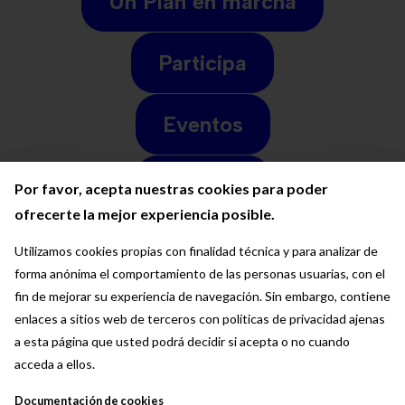
Un Plan en marcha
Participa
Eventos
Noticias
Por favor, acepta nuestras cookies para poder
Por favor, acepta nuestras cookies para poder
Por favor, acepta nuestras cookies para poder
ofrecerte la mejor experiencia posible.
ofrecerte la mejor experiencia posible.
ofrecerte la mejor experiencia posible.
Utilizamos cookies propias con finalidad técnica y para analizar de
Utilizamos cookies propias con finalidad técnica y para analizar de
Utilizamos cookies propias con finalidad técnica y para analizar de
Cuéntanos tu sueño
forma anónima el comportamiento de las personas usuarias, con el
forma anónima el comportamiento de las personas usuarias, con el
forma anónima el comportamiento de las personas usuarias, con el
fin de mejorar su experiencia de navegación. Sin embargo, contiene
fin de mejorar su experiencia de navegación. Sin embargo, contiene
fin de mejorar su experiencia de navegación. Sin embargo, contiene
enlaces a sitios web de terceros con políticas de privacidad ajenas
enlaces a sitios web de terceros con políticas de privacidad ajenas
enlaces a sitios web de terceros con políticas de privacidad ajenas
a esta página que usted podrá decidir si acepta o no cuando
a esta página que usted podrá decidir si acepta o no cuando
a esta página que usted podrá decidir si acepta o no cuando
acceda a ellos.
acceda a ellos.
acceda a ellos.
Documentación de cookies
Documentación de cookies
Documentación de cookies